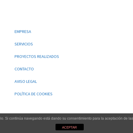
EMPRESA
SERVICIOS
PROYECTOS REALIZADOS
CONTACTO
AVISO LEGAL
POLÍTICA DE COOKIES
uario. Si continúa navegando está dando su consentimiento para la aceptación de l
Copyright 2018 ® JMBabra Fabricación y montaje
ACEPTAR