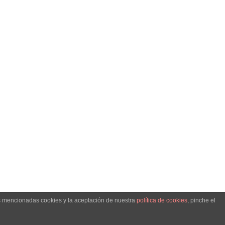
as mencionadas cookies y la aceptación de nuestra
política de cookies
, pinche el